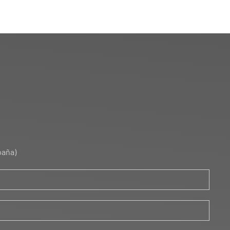
paña)