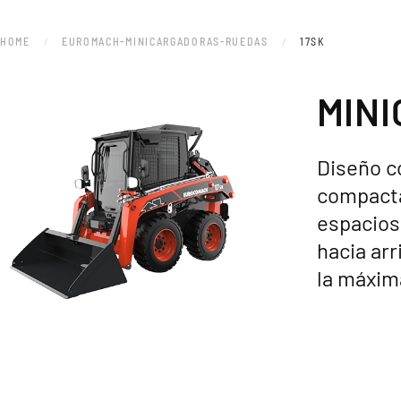
HOME
EUROMACH-MINICARGADORAS-RUEDAS
17SK
MIN
Diseño c
compacta
espacios
hacia arr
la máxim