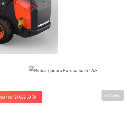
<< Volver
ámanos! 91 629 60 39