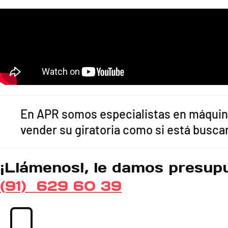
En APR somos especialistas en máquina
vender su giratoria como si está busca
¡Llámenos!, le damos presup
(91) 629 60 39