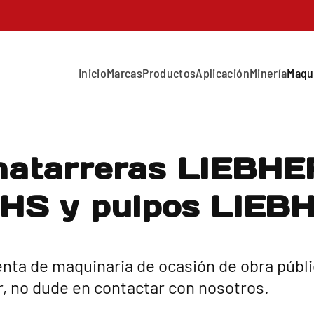
Inicio
Marcas
Productos
Aplicación
Minería
Maqu
 chatarreras LIEB
HS y pulpos LIEB
ta de maquinaria de ocasión de obra pública
 no dude en contactar con nosotros.